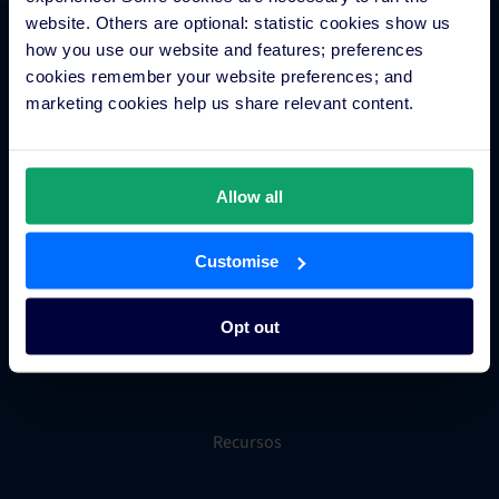
website. Others are optional: statistic cookies show us
how you use our website and features; preferences
Comercio hotelero
cookies remember your website preferences; and
marketing cookies help us share relevant content.
Gestor de canales para hoteles
Motor de reservas para hoteles
Allow all
Creador de sitios web para hoteles
Gestión inteligente de tarifas hoteleras
Metabuscadores para hoteles
Customise
Procesamiento de pagos hoteleros
Sistema de distribución global (GDS)
Opt out
Tienda de aplicaciones para hoteles
Recursos