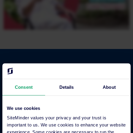
Aprovecha la web para ampliar tu radio de
alcance, atraer más usuarios y
Consent
Details
About
convertirlos en clientes.
Solicite una demo
We use cookies
SiteMinder values your privacy and your trust is
important to us. We use cookies to enhance your website
experience. Some cookies are necessary to run the