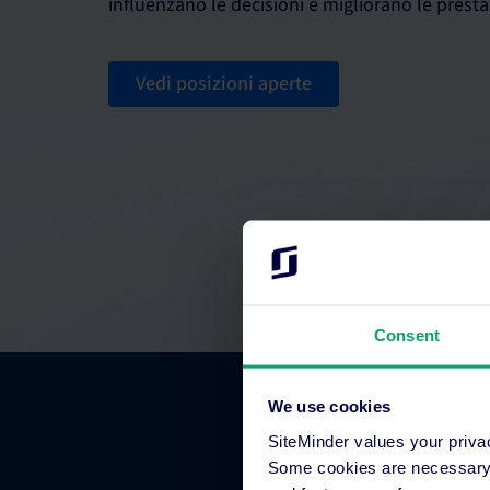
influenzano le decisioni e migliorano le prest
Vedi posizioni aperte
Consent
We use cookies
SiteMinder values your priva
Some cookies are necessary t