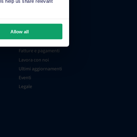
s help us share relevant
Azienda
Chi siamo
Allow all
Contatti
Assistenza
Fatture e pagamenti
Lavora con noi
Ultimi aggiornamenti
Eventi
Legale