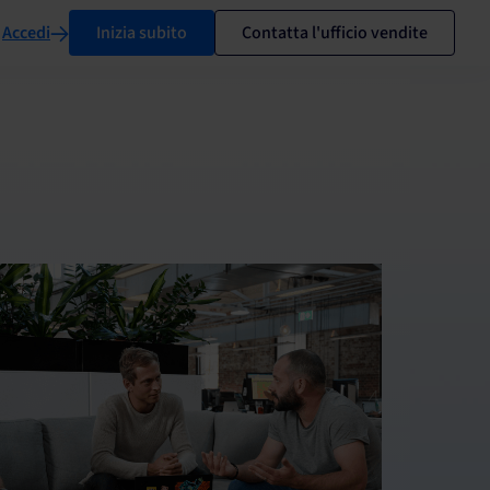
Accedi
Inizia subito
Contatta l'ufficio vendite