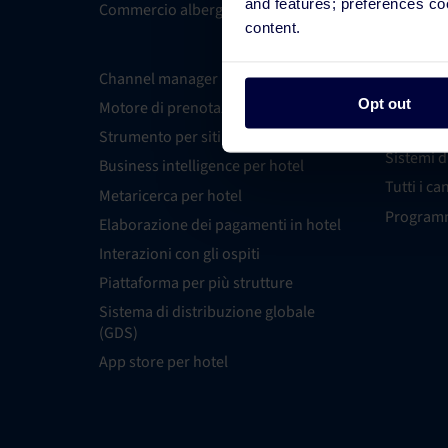
and features; preferences c
Commercio alberghiero
Integrazi
content.
Channel manager per hotel
Candidatu
integrazi
Opt out
Motore di prenotazione
Esperti
Strumento per siti web
Sistemi d
Business intelligence per hotel
Tutti i ca
Metaricerca per hotel
Programm
Elaborazione dei pagamenti in hotel
Interazioni con gli ospiti
Piattaforma per più strutture
Sistema di distribuzione globale
(GDS)
App store per hotel