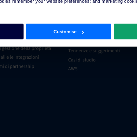
ookies remember your website preferences; and marketing cookie
oni
Risorse
ra partner per le
Distribuzione
oni
Customise
Tecnologia
Marketing
i gestione della proprietà
Tendenze e suggerimenti
nali e le integrazioni
Casi di studio
i di partnership
AWS