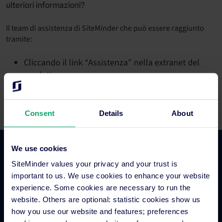
ulteriori informazioni?
Il team di assistenza di SiteMinder che può essere raggiunto
tramite:
Cliccando il link “Assistenza” nella extranet del
prodotto
Chiama SiteMinder
durante gli orari di apertura
Consent
Details
About
We use cookies
Commercio alberghiero
SiteMinder values your privacy and your trust is
important to us. We use cookies to enhance your website
experience. Some cookies are necessary to run the
Channel manager per hotel
website. Others are optional: statistic cookies show us
Motore di prenotazione
how you use our website and features; preferences
Strumento per siti web