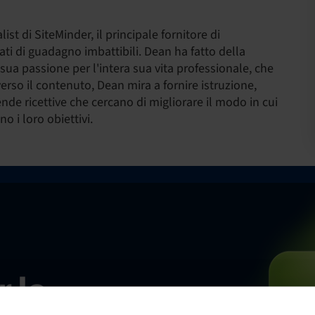
st di SiteMinder, il principale fornitore di
tati di guadagno imbattibili. Dean ha fatto della
 sua passione per l'intera sua vita professionale, che
verso il contenuto, Dean mira a fornire istruzione,
ende ricettive che cercano di migliorare il modo in cui
o i loro obiettivi.
r la