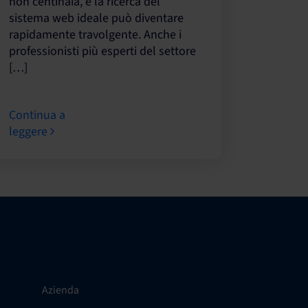
non centinaia, e la ricerca del
sistema web ideale può diventare
rapidamente travolgente. Anche i
professionisti più esperti del settore
[…]
Continua a
leggere
Azienda