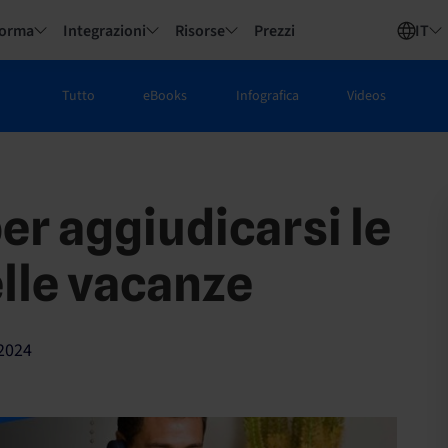
forma
Integrazioni
Risorse
Prezzi
IT
Tutto
eBooks
Infografica
Videos
er aggiudicarsi le
lle vacanze
2024