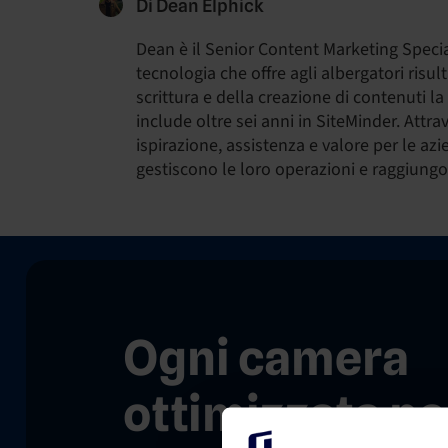
Di Dean Elphick
Dean è il Senior Content Marketing Speciali
tecnologia che offre agli albergatori risul
scrittura e della creazione di contenuti la
include oltre sei anni in SiteMinder. Attra
ispirazione, assistenza e valore per le azi
gestiscono le loro operazioni e raggiungon
Ogni camera
ottimizzata pe