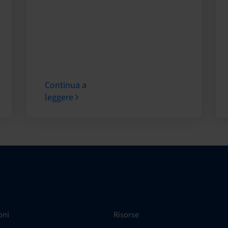
Continua a
leggere
oni
Risorse