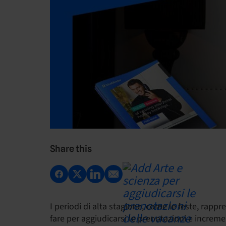
Share this
I periodi di alta stagione, come le feste, rapp
fare per aggiudicarsi le prenotazioni e incremen