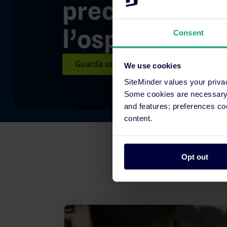
precisione, i ri
l’ospite ideale
Consent
Guarda una demo
We use cookies
SiteMinder values your priva
Some cookies are necessary t
and features; preferences c
content.
Opt out