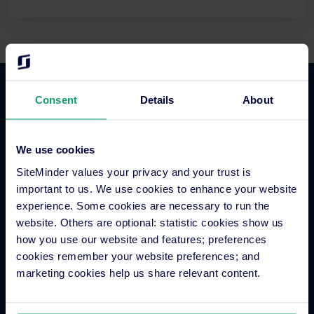
Consent
Details
About
Commercio alberghiero
Channel manager per hotel
We use cookies
Motore di prenotazione
SiteMinder values your privacy and your trust is
Strumento per siti web
important to us. We use cookies to enhance your website
experience. Some cookies are necessary to run the
Business intelligence per hotel
website. Others are optional: statistic cookies show us
Metaricerca per hotel
how you use our website and features; preferences
Elaborazione dei pagamenti in hotel
cookies remember your website preferences; and
Interazioni con gli ospiti
marketing cookies help us share relevant content.
Piattaforma per più strutture
Sistema di distribuzione globale (GDS)