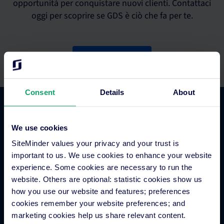
opportunità per conquistare nuovi clienti. Contattaci
oggi per scoprire se GDS è ciò che fa per te.
Contattaci ora
Consent
Details
About
Commercio alberghiero
We use cookies
SiteMinder values your privacy and your trust is
Channel manager per hotel
important to us. We use cookies to enhance your website
Motore di prenotazione
experience. Some cookies are necessary to run the
Strumento per siti web
website. Others are optional: statistic cookies show us
Business intelligence per hotel
how you use our website and features; preferences
cookies remember your website preferences; and
Metaricerca per hotel
marketing cookies help us share relevant content.
Elaborazione dei pagamenti in hotel