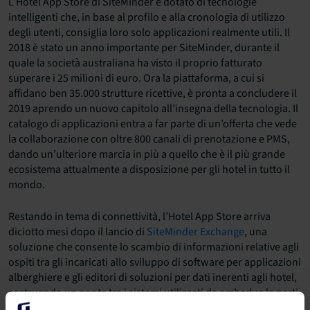
L’Hotel App Store di SiteMinder è dotato di tecnologie
intelligenti che, in base al profilo e alla cronologia di utilizzo
degli utenti, consiglia loro solo applicazioni realmente utili. Il
2018 è stato un anno importante per SiteMinder, durante il
quale la società australiana ha visto il proprio fatturato
superare i 25 milioni di euro. Ora la piattaforma, a cui si
affidano ben 35.000 strutture ricettive, è pronta a concludere il
2019 aprendo un nuovo capitolo all’insegna della tecnologia. Il
catalogo di applicazioni entra a far parte di un’offerta che vede
la collaborazione con oltre 800 canali di prenotazione e PMS,
dando un’ulteriore marcia in più a quello che è il più grande
ecosistema attualmente a disposizione per gli hotel in tutto il
mondo.
Restando in tema di connettività, l’Hotel App Store arriva
diciotto mesi dopo il lancio di
SiteMinder Exchange
, una
soluzione che consente lo scambio di informazioni relative agli
ospiti tra gli incaricati allo sviluppo di software per applicazioni
alberghiere e gli editori di soluzioni per dati inerenti agli hotel,
costruendo un ponte tra i sistemi utilizzati da ambedue le parti.
In aggiunta ai numerosi PMS e al channel manager targato