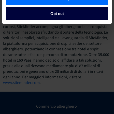
media@siteminder.com
Opt out
Chi è SiteMinder
In un mondo di opzioni fatto su misura per i viaggiatori più
curiosi, SiteMinder accompagna gli albergatori alla conquista
di territori inesplorati sfruttando il potere della tecnologia. Le
soluzioni semplici, intelligenti e all’avanguardia di SiteMinder,
la piattaforma per acquisizione di ospiti leader del settore
alberghiero, potenziano la connessione tra hotel e ospiti
durante tutte le fasi del percorso di prenotazione. Oltre 35.000
hotel in 160 Paesi hanno deciso di affidarsi a tali soluzioni,
grazie alle quali ricevono mediamente più di 87 milioni di
prenotazioni e generano oltre 28 miliardi di dollari in ricavi
ogni anno. Per maggiori informazioni, visitare
www.siteminder.com
.
Commercio alberghiero