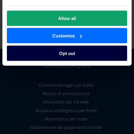
Contatti
Maria Cricchiola
Allow all
+61 410 233 735
media@siteminder.com
Customise
Opt out
Commercio alberghiero
Channel manager per hotel
Motore di prenotazione
Strumento per siti web
Business intelligence per hotel
Metaricerca per hotel
Elaborazione dei pagamenti in hotel