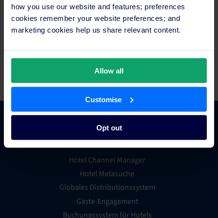
Manja Buschewski
how you use our website and features; preferences
siteminder@markengold.de
cookies remember your website preferences; and
marketing cookies help us share relevant content.
Pressekontakt Ryanair
Robin Kiely
+353-1-9451949
press@ryanair.com
Allow all
Customise
Opt out
Hotel Commerce
Hotel Channel Manager
Hotel Metasuche
Globales Distributionssystem
Gäste-Engagement
Buchungssystem für Hotels