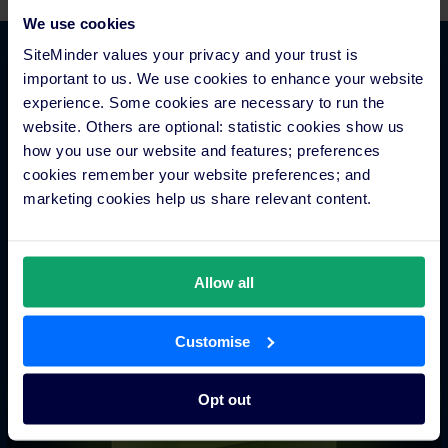
We use cookies
SiteMinder values your privacy and your trust is
Inizia oggi.
important to us. We use cookies to enhance your website
experience. Some cookies are necessary to run the
Unisciti a migliaia di albergatori che trasformano le
website. Others are optional: statistic cookies show us
strategie di acquisizione degli ospiti e di revenue con
how you use our website and features; preferences
SiteMinder.
cookies remember your website preferences; and
Inizia subito
marketing cookies help us share relevant content.
Allow all
Customise
Opt out