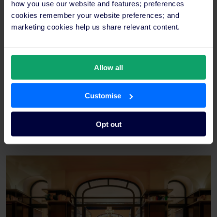
how you use our website and features; preferences
cookies remember your website preferences; and
marketing cookies help us share relevant content.
Allow all
Chiavi Michelin in Francia
La Francia ospita Le Royal Monceau – Raffles. Questo prezioso
Customise
cliente SiteMinder vanta interni creativi, colorati e diversificati
realizzati senza badare a spese. Con servizi eccezionali per la
Opt out
ristorazione, il benessere e le riunioni, tutti i tipi di ospiti di
lusso lo troveranno semplicemente delizioso.