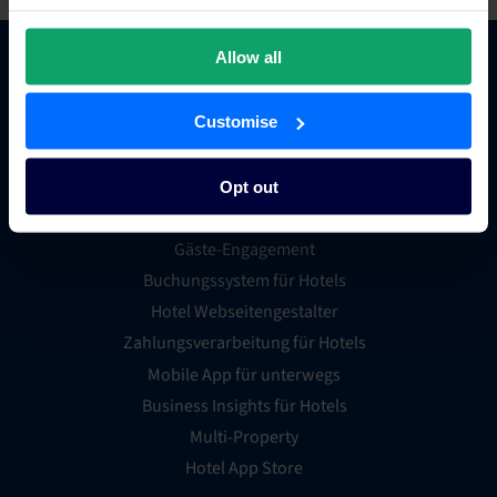
Allow all
Hotel Commerce
Customise
Hotel Channel Manager
Hotel Metasuche
Opt out
Globales Distributionssystem
Gäste-Engagement
Buchungssystem für Hotels
Hotel Webseitengestalter
Zahlungsverarbeitung für Hotels
Mobile App für unterwegs
Business Insights für Hotels
Multi-Property
Hotel App Store