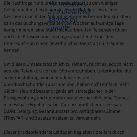
Die Nachfrage rund um Konzerte gehört zu den wenigen
Gelegenheiten, bei denen der Markt Hoteliers ein echtes
Geschenk macht. Die Ankündigung eines bekannten Künstlers
kann das Buchungsverhalten von Wochen auf wenige Tage
komprimieren, eine Stadt mit kaufbereiten Reisenden füllen
und eine Preisdynamik erzeugen, von der die meisten
Unterkünfte an einem gewöhnlichen Dienstag nur träumen
können.
Um diesen Umsatz tatsächlich zu sichern, reicht es jedoch nicht
aus, die Raten kurz vor der Show anzuheben. Unterkünfte, die
an Veranstaltungswochenenden konstant
überdurchschnittlich abschneiden, haben nicht einfach mehr
Glück – sie sind besser organisiert, strategischer in der
Preisgestaltung und operativ darauf vorbereitet, eine Chance
in messbare Ergebnisse bei Durchschnittlichem Tagessatz
(ADR), Belegung, Gesamtumsatz pro verfügbarem Zimmer
(TRevPAR) und Zusatzumsätzen zu verwandeln.
Dieser praxisorientierte Leitfaden begleitet Hoteliers durch