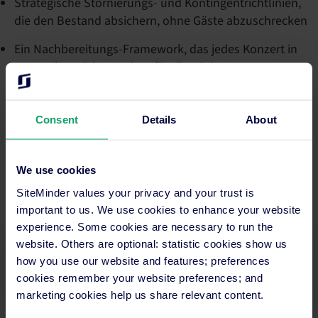
Strategische Stornierungs- und Kontingentrichtlinien,
die den Bestand absichern, ohne Gäste abzuschrecken
Ein Nachbereitungs-Framework, das jedes Konzert in
verwertbare Erkenntnisse für die nächste
Veranstaltung verwandelt
Consent
Details
About
Füllen Sie einfach das Formular aus, um den vollständigen
Leitfaden herunterzuladen – und machen Sie die
Konzertnachfrage zu den profitabelsten Nächten Ihres
We use cookies
Hotels.
SiteMinder values your privacy and your trust is
important to us. We use cookies to enhance your website
experience. Some cookies are necessary to run the
website. Others are optional: statistic cookies show us
Füllen Sie das Formular aus, um Ihr Exemplar zu
how you use our website and features; preferences
erhalten
cookies remember your website preferences; and
marketing cookies help us share relevant content.