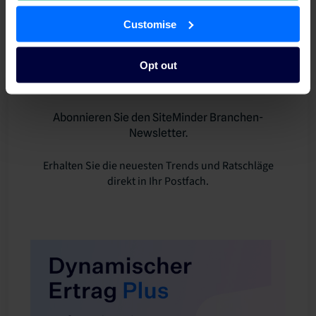
Customise
Opt out
Abonnieren Sie den SiteMinder Branchen-
Newsletter.
Erhalten Sie die neuesten Trends und Ratschläge
direkt in Ihr Postfach.