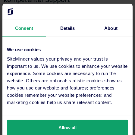
Seit Beginn der Zusammenarbeit ist Jan auch mit der
Handhabung der Plattform und der Kundenbetreuung
zufrieden: „Die Implementierung war ein einfacher,
Consent
Details
About
angenehmer Prozess. Unser Team hat schnell gelernt, mit dem
neuen System umzugehen und heute läuft alles reibungslos.
Wenn wir doch einmal Fragen haben, bekommen wir schnell
We use cookies
kompetente Unterstützung.“
SiteMinder values your privacy and your trust is
important to us. We use cookies to enhance your website
Danke Jan für dein Feedback! Wir wünschen dir weiterhin
experience. Some cookies are necessary to run the
viel Erfolg mit SiteMinder und freuen uns auch in Zukunft
website. Others are optional: statistic cookies show us
von deinen tollen Ergebnissen zu hören.
how you use our website and features; preferences
cookies remember your website preferences; and
marketing cookies help us share relevant content.
Allow all