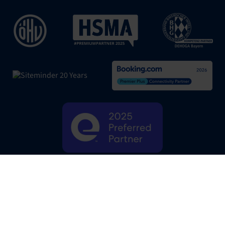
|
Datenschutzrichtlinien
|
© SiteMinder
2026
Website Terms
|
Einstellungen