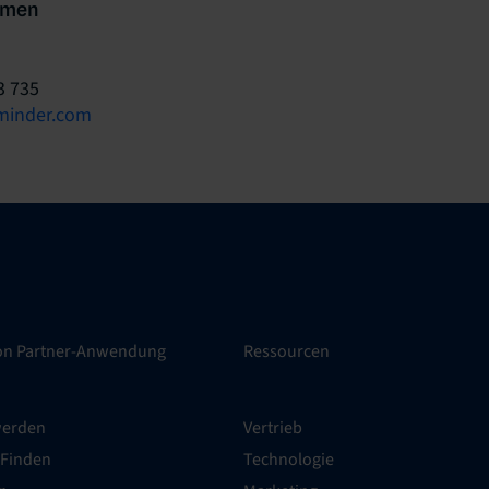
hmen
3 735
minder.com
ion Partner-Anwendung
Ressourcen
werden
Vertrieb
 Finden
Technologie