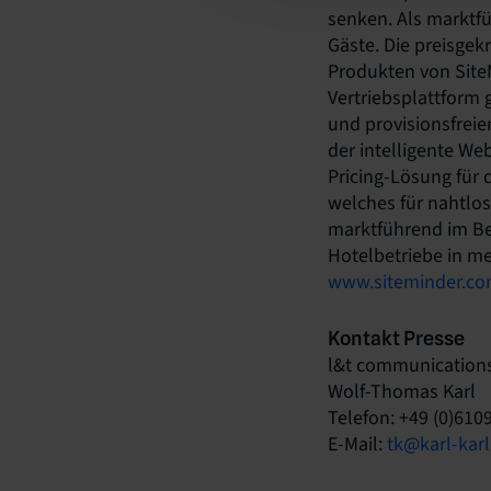
senken. Als marktf
Gäste. Die preisge
Produkten von Sit
Vertriebsplattform g
und provisionsfrei
der intelligente We
Pricing-Lösung für 
welches für nahtlos
marktführend im Be
Hotelbetriebe in me
www.siteminder.co
Kontakt Presse
l&t communication
Wolf-Thomas Karl
Telefon: +49 (0)6109
E-Mail:
tk@karl-kar