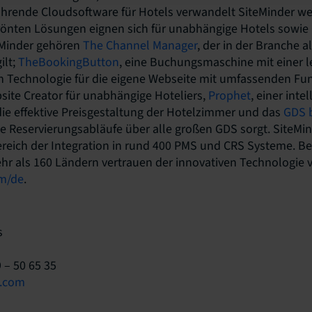
ührende Cloudsoftware für Hotels verwandelt SiteMinder we
krönten Lösungen eignen sich für unabhängige Hotels sowie
eMinder gehören
The Channel Manager
, der in der Branche a
ilt;
TheBookingButton
, eine Buchungsmaschine mit einer l
en Technologie für die eigene Webseite mit umfassenden Fu
bsite Creator für unabhängige Hoteliers,
Prophet
, einer inte
die effektive Preisgestaltung der Hotelzimmer und das
GDS b
e Reservierungsabläufe über alle großen GDS sorgt. SiteMin
reich der Integration in rund 400 PMS und CRS Systeme. Be
hr als 160 Ländern vertrauen der innovativen Technologie 
m/de
.
s
 – 50 65 35
l.com