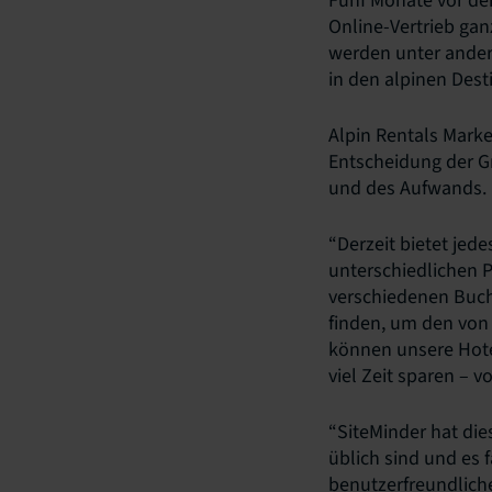
Fünf Monate vor der
Online-Vertrieb gan
werden unter ande
in den alpinen Dest
Alpin Rentals Marke
Entscheidung der Gr
und des Aufwands.
“Derzeit bietet jed
unterschiedlichen P
verschiedenen Buchu
finden, um den von
können unsere Hote
viel Zeit sparen – 
“SiteMinder hat die
üblich sind und es f
benutzerfreundliche