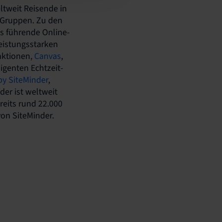
ltweit Reisende in
 Gruppen. Zu den
ls führende Online-
eistungsstarken
nktionen,
Canvas
,
lligenten Echtzeit-
y SiteMinder
,
der ist weltweit
reits rund 22.000
von SiteMinder.