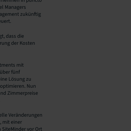
ternehmen in puncto
nel Managers
agement zukünftig
uert.
t, dass die
ierung der Kosten
rtments mit
über fünf
eine Lösung zu
 optimieren. Nun
 und Zimmerpreise
.
nelle Veränderungen
, mit einer
 SiteMinder vor Ort