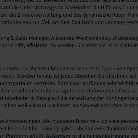
 Eröffnung des 16. Betriebes setzt das österreichische Un
z auf die Unterstützung von SiteMinder: Mit Hilfe des Chan
rem die Zimmerverwaltung und das dynamische Raten-Man
inationen Kaprun, Zell am See, Saalbach und Leogang geste
ting & Sales Manager, Alexandra Wochesländer, ist überzeug
uppe hilft, effizienter zu werden. Sie sieht hier eine Minim
es unserer 15 Objekte über 200 verschiedene Typen von Apa
reisen. Darüber hinaus ist jedes Objekt im Durchschnitt auf 
ngsportalen vertreten. Somit war es für uns sehr wichtig 
 den einzelnen Portalen ausgehenden Informationsfluss zu
lmitarbeiter in Bezug auf die Verwaltung der Kontingente
vor allem weil wir nun wachsen“, so Alexandra Wochesländer
se Anforderungen, die in unserer Branche – wo viele perso
ast keine Zeit für Trainings gibt – absolut entscheidend sind
n Plattform erfüllt. Außerdem ist die Kundenbetreuung von