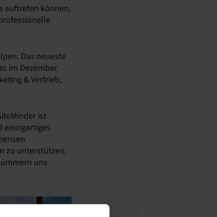
e auftreten können,
professionelle
Alpen. Das neueste
das im Dezember
eting & Vertrieb,
iteMinder ist
 einzigartiges
mmensen
m zu unterstützen,
n kümmern uns