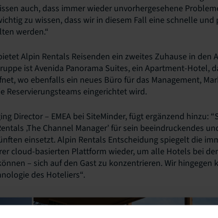
r wissen auch, dass immer wieder unvorhergesehene Problem
ichtig zu wissen, dass wir in diesem Fall eine schnelle und 
lten werden.“
bietet Alpin Rentals Reisenden ein zweites Zuhause in den 
Gruppe ist Avenida Panorama Suites, ein Apartment-Hotel, 
fnet, wo ebenfalls ein neues Büro für das Management, Mark
e Reservierungsteams eingerichtet wird.
ing Director – EMEA bei SiteMinder, fügt ergänzend hinzu: “S
 Rentals ‚The Channel Manager’ für sein beeindruckendes und
ünften einsetzt. Alpin Rentals Entscheidung spiegelt die i
er cloud-basierten Plattform wieder, um alle Hotels bei de
können – sich auf den Gast zu konzentrieren. Wir hingege
nologie des Hoteliers“.