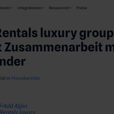
tionen
Integrationen
Ressourcen
Preise
Rentals luxury group
t Zusammenarbeit m
inder
016
in
Presseberichte