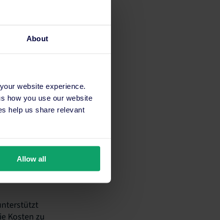
About
 your website experience.
 us how you use our website
s help us share relevant
gegründet, bietet
in den attraktiven
raubenden
onen unter:
Allow all
nterstützt
ie Kosten zu