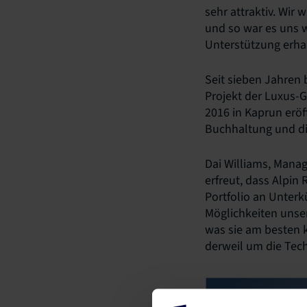
sehr attraktiv. Wi
und so war es uns w
Unterstützung erha
Seit sieben Jahren 
Projekt der Luxus-
2016 in Kaprun eröf
Buchhaltung und di
Dai Williams, Manag
erfreut, dass Alpin
Portfolio an Unterk
Möglichkeiten unser
was sie am besten 
derweil um die Tech