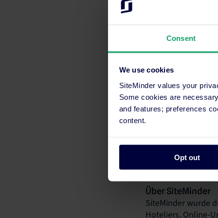
Consent
We use cookies
SiteMinder values your priva
Some cookies are necessary t
Über Alpin Rental
and features; preferences c
Alpin Rental ist ei
content.
Alpin Rentals mehr 
Regionen Kaprun, 
Landschaften mit S
Opt out
alpinrentals.com.
Über SiteMinder
SiteMinder wurde d
Hoteliers, Online-U