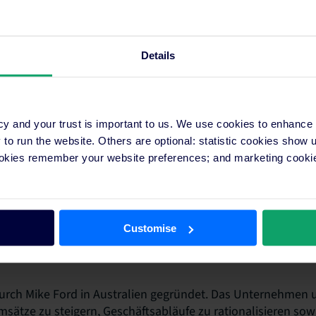
Details
cy and your trust is important to us. We use cookies to enhance
o run the website. Others are optional: statistic cookies show
s
ookies remember your website preferences; and marketing cookie
n Zuhause entfernt vom Zuhause in den Alpen. Im Jahr 2009 
als 200 luxuriöse, zentral gelegene Apartments und Chalets 
Zell am See, Saalbach und Leogang, umgeben von atembe
een, Bergen sowie den Kitzbüheler Alpen. Weitere Informati
Customise
urch Mike Ford in Australien gegründet. Das Unternehmen u
msätze zu steigern, Geschäftsabläufe zu rationalisieren sow