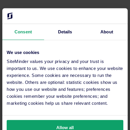
Als marktführende Cloud-Software für Hotels verwandelt
SiteMinder weltweit Reisende in Gäste. Die preisgekrönten
Lösungen eignen sich für unabhängige Hotels sowie Gruppen.
Zu den Produkten von SiteMinder gehören
The Channel
Consent
Details
About
Manager
, der in der Branche als führende Online-
Vertriebsplattform gilt;
TheBookingButton
, eine
Buchungsmaschine mit einer leistungsstarken und
We use cookies
provisionsfreien Technologie für die eigene Webseite mit
umfassenden Funktionen;
Canvas
, der intelligente Website
SiteMinder values your privacy and your trust is
Creator für unabhängige Hoteliers;
Prophet
, die intelligente
important to us. We use cookies to enhance your website
Echtzeit-Pricing-Lösung für die effektive Preisgestaltung der
experience. Some cookies are necessary to run the
Hotelzimmer und das
GDS by SiteMinder
, welches für nahtlose
website. Others are optional: statistic cookies show us
Reservierungsabläufe über alle großen GDS sorgt.
how you use our website and features; preferences
cookies remember your website preferences; and
SiteMinder ist weltweit marktführend im Bereich der
marketing cookies help us share relevant content.
Integration und arbeitet derzeit mit rund 550 Partnern
zusammen – inklusive PMS, RMS und CRS Partnern sowie
Vertriebskanälen. Bereits rund 28.000 Hotelbetriebe in mehr
als 160 Ländern vertrauen der innovativen Technologie von
Allow all