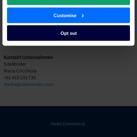
SiteMinder.
www.siteminder.com
.
Customise
Kontakt Presse
l&t communications
Wolf-Thomas Karl
Opt out
+49 (0)6109 – 50 65 35
tk@karl-karl.com
Kontakt Unternehmen
SiteMinder
Maria Cricchiola
+61 410 233 735
media@siteminder.com
Hotel Commerce