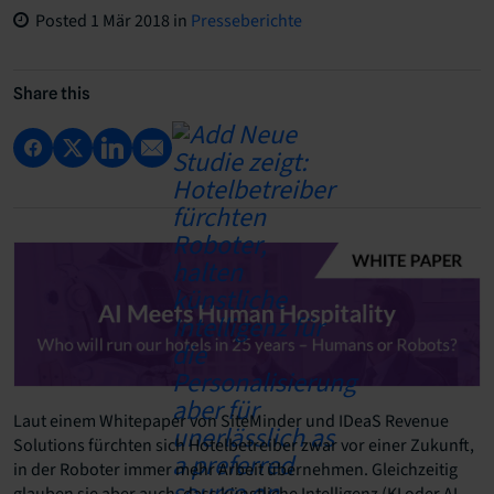
Posted
1 Mär 2018
in
Presseberichte
Share this
Laut einem Whitepaper von SiteMinder und IDeaS Revenue
Solutions fürchten sich Hotelbetreiber zwar vor einer Zukunft,
in der Roboter immer mehr Arbeit übernehmen. Gleichzeitig
glauben sie aber auch, dass künstliche Intelligenz (KI oder AI