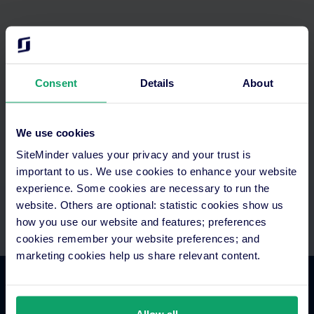
Optimieren Sie Ihre Zeit
Consent
Details
About
Greifen Sie in einem System auf alles zu. Richten Sie
automatisierte Zahlungen ein und integrieren Sie sie in Ihre
We use cookies
vorhandene Technologie. Engagierte Support- und
Onboarding-Teams stehen Ihnen zur Seite.
SiteMinder values your privacy and your trust is
important to us. We use cookies to enhance your website
experience. Some cookies are necessary to run the
website. Others are optional: statistic cookies show us
how you use our website and features; preferences
cookies remember your website preferences; and
marketing cookies help us share relevant content.
Hotel Commerce