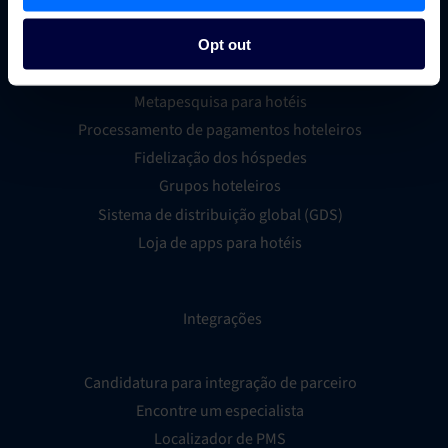
Gestor de canais para hotéis
Sistema de reservas hoteleiras
Opt out
Inteligência empresarial hoteleira
Metapesquisa para hotéis
Processamento de pagamentos hoteleiros
Fidelização dos hóspedes
Grupos hoteleiros
Sistema de distribuição global (GDS)
Loja de apps para hotéis
Integrações
Candidatura para integração de parceiro
Encontre um especialista
Localizador de PMS