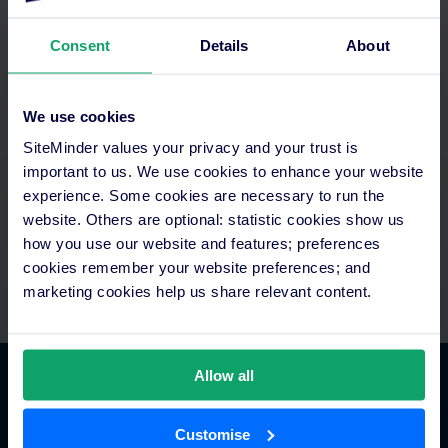
Consent
Details
About
Otimizar o seu tempo
We use cookies
SiteMinder values your privacy and your trust is
Aceda a tudo num só lugar. Configure pagamentos
automatizados e integre com a sua tecnologia existente.
important to us. We use cookies to enhance your website
Equipas exclusivas de assistência e integração.
experience. Some cookies are necessary to run the
website. Others are optional: statistic cookies show us
how you use our website and features; preferences
cookies remember your website preferences; and
marketing cookies help us share relevant content.
Allow all
Comércio hoteleiro
Customise