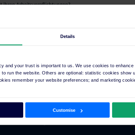
t ihren Arbeitsverpflichtungen?
 der Verwendung ihrer persönlichen Daten?
Details
eute Ihr kostenloses
cy and your trust is important to us. We use cookies to enhance
o run the website. Others are optional: statistic cookies show
ookies remember your website preferences; and marketing cookie
Customise
ion Partner-Anwendung
Ressourcen