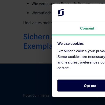
Wie vereinbaren Reisende Ferienreisen mi
Worauf achten Reisende beim Schutz und
Und vieles mehr!
Consent
Sichern Sie sich noch h
Exemplar
We use cookies
SiteMinder values your priva
Some cookies are necessary t
and features; preferences c
content.
Opt out
Hotel Commerce
Integrat