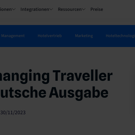
tionen
Integrationen
Ressourcen
Preise
e Management
Hotelvertrieb
Marketing
Hoteltechnolog
hanging Traveller
eutsche Ausgabe
 30/11/2023