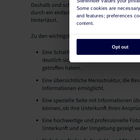
SiteMinder values your priva
Deshalb sind schöne, ansprechende und qualit
Some cookies are necessary t
durch ein einfaches Design ergänzt, das nicht
and features; preferences c
hinterlässt.
content.
Zu den wichtigsten Bestandteilen Ihres Desig
Opt out
Eine Schaltfläche „Jetzt buchen“ oder ei
deutlich sichtbar ist, damit Reisende m
getroffen haben.
Eine übersichtliche Menüstruktur, die Bes
Informationen ermöglicht.
Eine spezielle Seite mit Informationen ü
können, ob Ihre Unterkunft ihren Ansprü
Eine hochwertige und professionelle Fotog
Unterkunft und der Umgebung gezeigt w