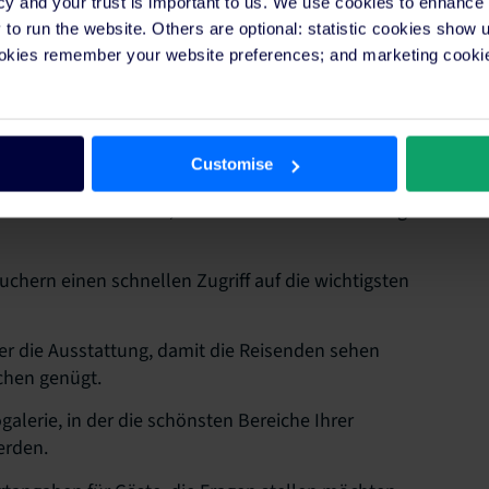
cy and your trust is important to us. We use cookies to enhance
ativ hochwertige Bilder unerlässlich. Diese werden
o run the website. Others are optional: statistic cookies show
 überladen wirkt und keinen „hektischen“ Eindruck
ookies remember your website preferences; and marketing cookie
ns gehören:
Customise
ne ähnliche Handlungsaufforderung, die jederzeit
ühelos buchen können, wenn sie eine Entscheidung
uchern einen schnellen Zugriff auf die wichtigsten
ber die Ausstattung, damit die Reisenden sehen
chen genügt.
alerie, in der die schönsten Bereiche Ihrer
erden.