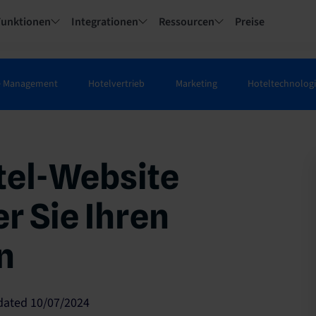
Funktionen
Integrationen
Ressourcen
Preise
e Management
Hotelvertrieb
Marketing
Hoteltechnolog
tel-Website
er Sie Ihren
n
pdated 10/07/2024