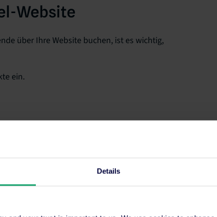
el-Website
nde über Ihre Website buchen, ist es wichtig,
te ein.
e Elemente, die die Aufmerksamkeit und die Fantasie
 es diesen ermöglichen, die gesuchten
Details
d O. Menschen, die Ihre Webseiten besuchen, werden
ck sehen, ein Bild von der Qualität, der
kunft machen.