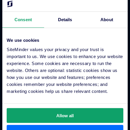
Gäste-Engagement
Buchungssystem für Hotels
Consent
Details
About
Hotel Webseitengestalter
Zahlungsverarbeitung für Hotels
Mobile App für unterwegs
We use cookies
Business Insights für Hotels
SiteMinder values your privacy and your trust is
Multi-Property
important to us. We use cookies to enhance your website
experience. Some cookies are necessary to run the
Hotel App Store
website. Others are optional: statistic cookies show us
how you use our website and features; preferences
cookies remember your website preferences; and
Integration Partner-Anwendung
marketing cookies help us share relevant content.
Partner werden
Experten Finden
Allow all
PM Finder
Alle Integrationen