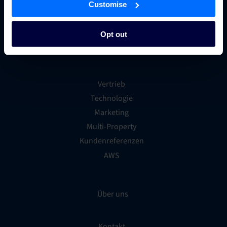
Customise
Partner Programs
Opt out
Ressourcen
Vertrieb
Technologie
Marketing
Multi-Property
Kundenreferenzen
AWS
Über uns
Kontakt