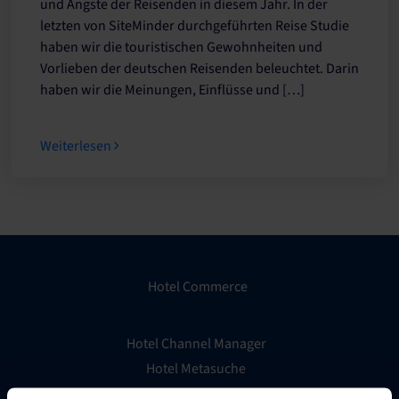
und Ängste der Reisenden in diesem Jahr. In der
letzten von SiteMinder durchgeführten Reise Studie
haben wir die touristischen Gewohnheiten und
Vorlieben der deutschen Reisenden beleuchtet. Darin
haben wir die Meinungen, Einflüsse und […]
Weiterlesen
Hotel Commerce
Hotel Channel Manager
Hotel Metasuche
Globales Distributionssystem