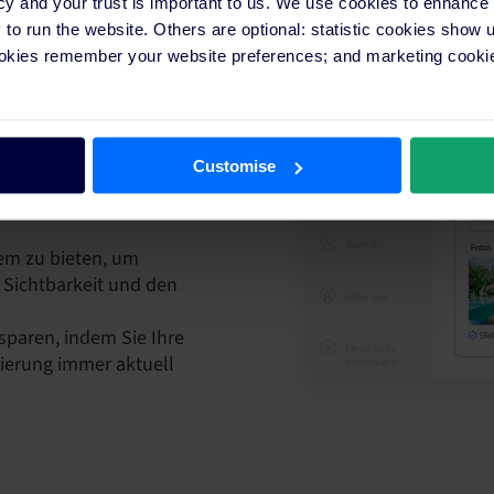
cy and your trust is important to us. We use cookies to enhance
o run the website. Others are optional: statistic cookies show
ookies remember your website preferences; and marketing cookie
t hochwertigen Bildern und
sich selbst zu werben und
uheben
Customise
 recherchieren,
nd einen Aufenthalt zu
tem zu bieten, um
Sichtbarkeit und den
sparen, indem Sie Ihre
ierung immer aktuell