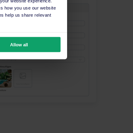
 your website experience.
 us how you use our website
s help us share relevant
Allow all