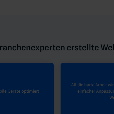
ranchenexperten erstellte We
All die harte Arbeit 
ile Geräte optimiert
einfacher Anpassu
We