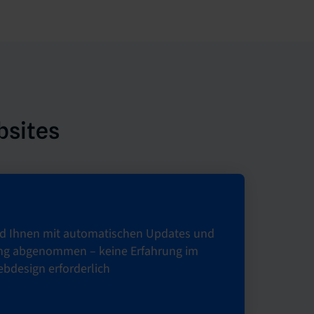
bsites
wird Ihnen mit automatischen Updates und
ng abgenommen – keine Erfahrung im
bdesign erforderlich