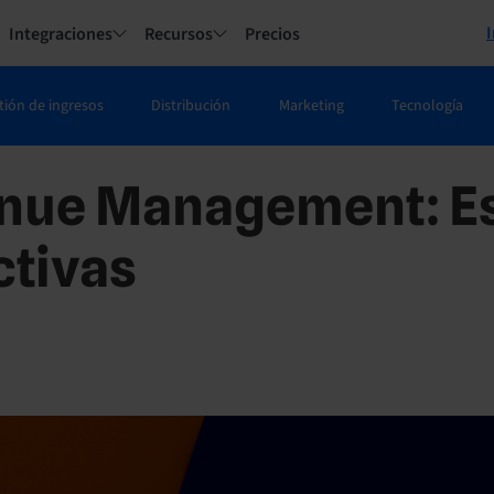
I
Integraciones
Recursos
Precios
tión de ingresos
Distribución
Marketing
Tecnología
nue Management: Es
ctivas