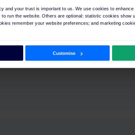
cy and your trust is important to us. We use cookies to enhance
o run the website. Others are optional: statistic cookies show
s
ookies remember your website preferences; and marketing cookie
Regístrate ah
ra recibir la grabación después del webinar.
Customise