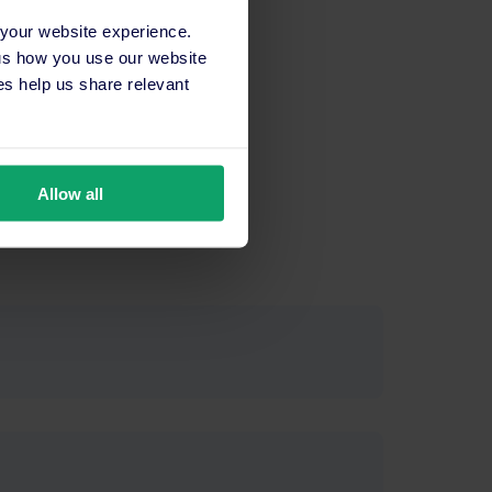
 your website experience.
 us how you use our website
s help us share relevant
ora.
Allow all