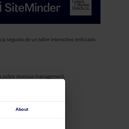
a seguida de un taller interactivo enfocado
ntos sobre revenue management.
About