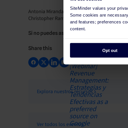
SiteMinder values your priva
Antonia Miranda
,
SiteMinder
Some cookies are necessary t
Christopher Ramírez,
Golden Collection Hotel
and features; preferences c
content.
Si no puedes asistir en vivo, inscríbete pa
Share this
Opt out
Explora nuestros recursos
Ver todos los eventos