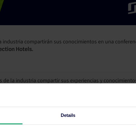
 industria compartirán sus conocimientos en una conferenci
ction Hotels.
es de la industria compartir sus experiencias y conocimie
rindará estrategias aplicables para maximizar tus ingresos.
ortunidad sin costo.
Details
 de Col)