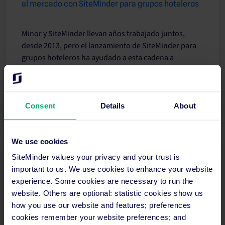
al mercado con SiteMinder para grupos hoteleros
Minor y SiteMinder llevan años trabajado juntos,
desde 2013, pero el lanzamiento de SiteMinder para
grupos hoteleros ha ayudado a esta cadena a
centralizar sus operaciones en un momento crucial
para ellos.
Seguir leyendo
Consent
Details
About
We use cookies
SiteMinder values your privacy and your trust is
important to us. We use cookies to enhance your website
experience. Some cookies are necessary to run the
website. Others are optional: statistic cookies show us
how you use our website and features; preferences
cookies remember your website preferences; and