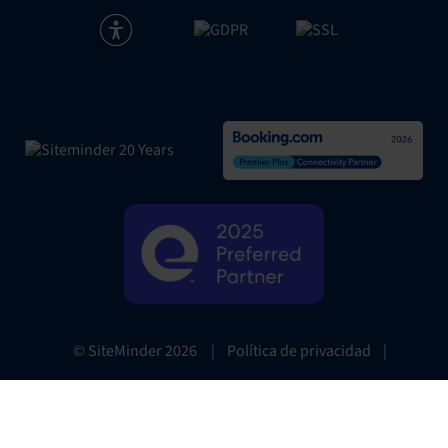
|
Política de privacidad
|
© SiteMinder
2026
Website Terms
|
Preferencias