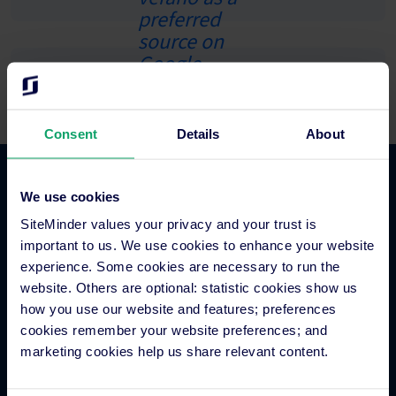
Ver todos los eventos
Consent
Details
About
Comercio hotelero
We use cookies
SiteMinder values your privacy and your trust is
important to us. We use cookies to enhance your website
Gestor de canales para hoteles
experience. Some cookies are necessary to run the
Motor de reservas para hoteles
website. Others are optional: statistic cookies show us
Creador de sitios web para hoteles
how you use our website and features; preferences
Gestión inteligente de tarifas hoteleras
cookies remember your website preferences; and
Metabuscadores para hoteles
marketing cookies help us share relevant content.
Procesamiento de pagos hoteleros