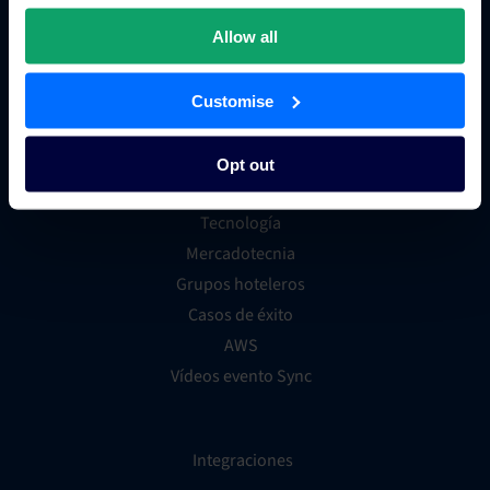
Sistema de distribución global (GDS)
Tienda de aplicaciones para hoteles
Allow all
Customise
Recursos
Opt out
Distribución
Tecnología
Mercadotecnia
Grupos hoteleros
Casos de éxito
AWS
Vídeos evento Sync
Integraciones