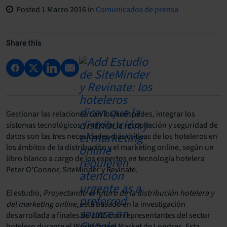
Posted
1 Marzo 2016
in
Comunicados de prensa
Share this
Gestionar las relaciones con los huéspedes, integrar los
sistemas tecnológicos y mejorar la recopilación y seguridad de
datos son las tres necesidades más críticas de los hoteleros en
los ámbitos de la distribución y el marketing online, según un
libro blanco a cargo de los expertos en tecnología hotelera
Peter O’Connor, SiteMinder y Revinate.
El estudio,
Proyectando el futuro de la distribución hotelera y
del marketing online
, está basado en la investigación
desarrollada a finales de 2015 con representantes del sector
hotelero durante el World Travel Market de Londres. Esta