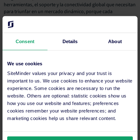
herramientas, el soporte y la conectividad global que necesitan
para triunfar en un mercado dinámico, porque cada
propiedad, sin importar su tamaño o ubicación, merece acceso
a tecnología de clase mundial”.
Contacto para medios
Consent
Details
About
Zoë Lee
+61 2 9056 7415
media@siteminder.com
We use cookies
SiteMinder values your privacy and your trust is
Acerca de SiteMinder
important to us. We use cookies to enhance your website
SiteMinder Limited (ASX:SDR) es la empresa detrás de
SiteMinder, la plataforma líder mundial de distribución y
experience. Some cookies are necessary to run the
gestión de ingresos hoteleros, y de Little Hotelier, un software
website. Others are optional: statistic cookies show us
de gestión hotelera todo en uno que facilita la vida de los
how you use our website and features; preferences
pequeños proveedores de alojamiento. La compañía global
cookies remember your website preferences; and
tiene su sede en Sídney y oficinas en Bangalore, Bangkok,
marketing cookies help us share relevant content.
Barcelona, Berlín, Dallas, Galway, Londres, Manila y Ciudad de
México. A través de su tecnología y del ecosistema de socios
más grande de la industria hotelera mundial, SiteMinder