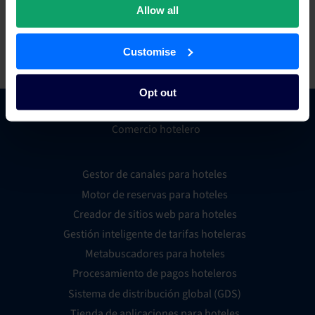
genera más de 125 millones de reservas, por un valor superior
Allow all
a 50.000 millones de dólares en ingresos para sus clientes
hoteleros cada año.
Customise
Opt out
Comercio hotelero
Gestor de canales para hoteles
Motor de reservas para hoteles
Creador de sitios web para hoteles
Gestión inteligente de tarifas hoteleras
Metabuscadores para hoteles
Procesamiento de pagos hoteleros
Sistema de distribución global (GDS)
Tienda de aplicaciones para hoteles