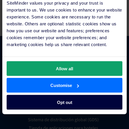
SiteMinder values your privacy and your trust is
Comienza tu prueba gratuita
important to us. We use cookies to enhance your website
experience. Some cookies are necessary to run the
website. Others are optional: statistic cookies show us
how you use our website and features; preferences
cookies remember your website preferences; and
marketing cookies help us share relevant content.
Comercio hotelero
Allow all
Gestor de canales para hoteles
Motor de reservas para hoteles
Customise
Creador de sitios web para hoteles
Gestión inteligente de tarifas hoteleras
Opt out
Metabuscadores para hoteles
Procesamiento de pagos hoteleros
Sistema de distribución global (GDS)
Tienda de aplicaciones para hoteles