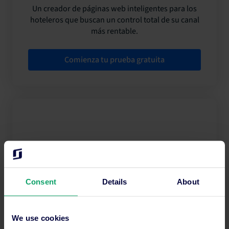
Un creador de páginas web inteligentes para los
hoteleros que buscan un control total de su canal
más rentable.
Comienza tu prueba gratuita
Gestión inteligente de tarifas hoteleras
Consent
Details
About
La solución inteligente en tiempo real que elimina
la necesidad de hacer conjeturas a la hora de
establecer las tarifas de tus habitaciones.
We use cookies