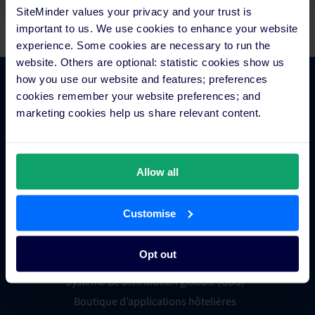
SiteMinder values your privacy and your trust is
important to us. We use cookies to enhance your website
experience. Some cookies are necessary to run the
website. Others are optional: statistic cookies show us
how you use our website and features; preferences
cookies remember your website preferences; and
Fonctionnalités
marketing cookies help us share relevant content.
Gestionnaire de canaux pour hôtels
Moteur de réservation en ligne
Allow all
Outil de veille concurrentielle pour hôtels
Métamoteurs hôteliers
Customise
Traitement des paiements hôteliers
Engagement client
Opt out
Groupes hôteliers
Système de distribution globale (GDS)
Boutique d’applications hôtelières