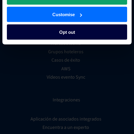
Recursos
Customise
Distribución
Opt out
Tecnología
Mercadotecnia
Grupos hoteleros
Casos de éxito
AWS
Vídeos evento Sync
Integraciones
Aplicación de asociados integrados
Encuentra a un experto