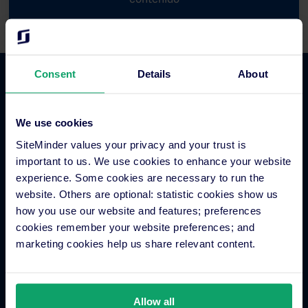
Consent
Details
About
Comercio hotelero
We use cookies
Gestor de canales para hoteles
SiteMinder values your privacy and your trust is
Motor de reservas para hoteles
important to us. We use cookies to enhance your website
Creador de sitios web para hoteles
experience. Some cookies are necessary to run the
Gestión inteligente de tarifas hoteleras
website. Others are optional: statistic cookies show us
how you use our website and features; preferences
Metabuscadores para hoteles
cookies remember your website preferences; and
Procesamiento de pagos hoteleros
marketing cookies help us share relevant content.
Sistema de distribución global (GDS)
Tienda de aplicaciones para hoteles
Allow all