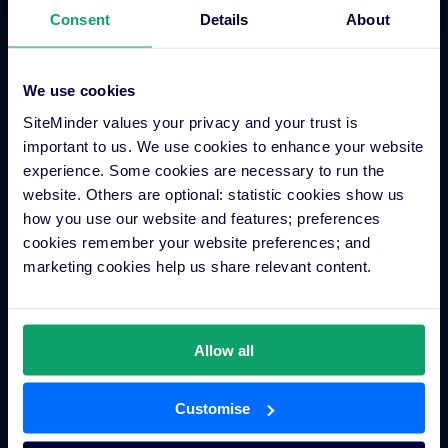
Consent
Details
About
Casos de éxito
AWS
Vídeos evento Sync
We use cookies
SiteMinder values your privacy and your trust is
important to us. We use cookies to enhance your website
Integraciones
experience. Some cookies are necessary to run the
website. Others are optional: statistic cookies show us
how you use our website and features; preferences
Aplicación de asociados integrados
cookies remember your website preferences; and
Encuentra a un experto
marketing cookies help us share relevant content.
Buscador de PMS
Programas de asociados
Product Hub
Allow all
Customise
Empresa