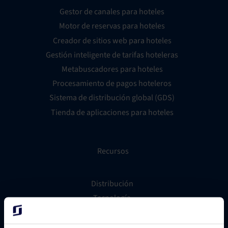
Gestor de canales para hoteles
Motor de reservas para hoteles
Creador de sitios web para hoteles
Gestión inteligente de tarifas hoteleras
Metabuscadores para hoteles
Procesamiento de pagos hoteleros
Sistema de distribución global (GDS)
Tienda de aplicaciones para hoteles
Recursos
Distribución
Tecnología
Mercadotecnia
Grupos hoteleros