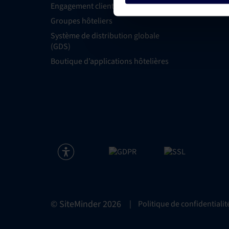
Engagement client
Groupes hôteliers
Système de distribution globale
(GDS)
Boutique d’applications hôtelières
© SiteMinder
2026
|
Politique de confidentialit