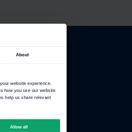
About
À propos de SiteMinder
 your website experience.
Qui nous sommes
 us how you use our website
Contact
s help us share relevant
Assistance
Facturation et paiement
Carrière
Allow all
Dernières actualités