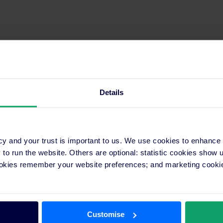
Details
ons
Ressources
cy and your trust is important to us. We use cookies to enhance
de partenariat pour
Distribution
o run the website. Others are optional: statistic cookies show
tion
Technologies
ookies remember your website preferences; and marketing cookie
un expert
Marketing
un PMS
Tendances et conseils
s intégrations
Études de cas
es de partenariat
Customise
Groupes hôteliers