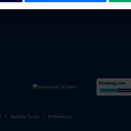
AWS
é
|
Website Terms
|
Préférences