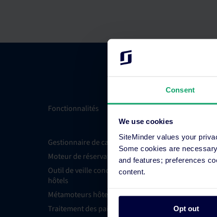
Consent
Fonctionnalités
Intégrati
We use cookies
SiteMinder values your priva
Gestionnaire de canaux pour hôtels
Demande 
Some cookies are necessary t
l’intégra
Moteur de réservation en ligne
and features; preferences c
Trouver 
Outil de veille concurrentielle pour
content.
hôtels
Trouver 
Métamoteurs hôteliers
Toutes le
Traitement des paiements hôteliers
Programm
Opt out