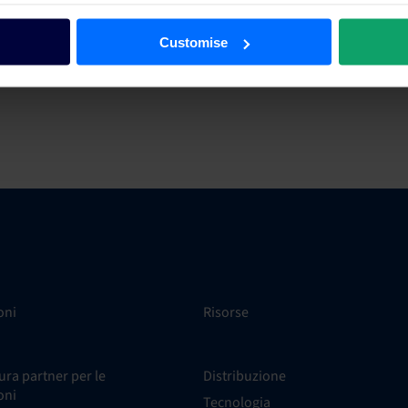
camere del 363,7% nel primo anno di implementazio
Customise
Continua a leggere
oni
Risorse
ra partner per le
Distribuzione
oni
Tecnologia