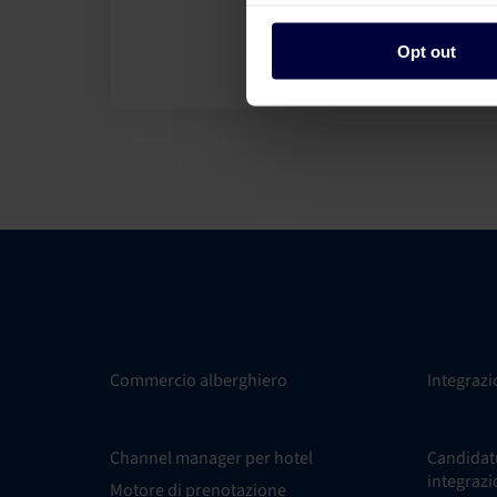
Opt out
Commercio alberghiero
Integrazi
Channel manager per hotel
Candidatu
integrazi
Motore di prenotazione