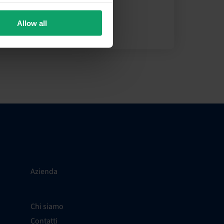
ne del software SiteMinder.
Allow all
Azienda
Chi siamo
Contatti