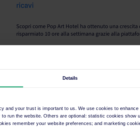
ricavi
Scopri come Pop Art Hotel ha ottenuto una crescita 
risparmiato 10 ore alla settimana grazie alla piattaf
Continua a leggere
Details
Da frammentato a fiorente: Come Luna 
performance di ricavo crescendo del 36
piattaforma unificata di SiteMinder
cy and your trust is important to us. We use cookies to enhance
o run the website. Others are optional: statistic cookies show
ookies remember your website preferences; and marketing cookie
Da quando ha implementato la piattaforma di distribu
Luna Volcán ha ottenuto un successo straordinario,