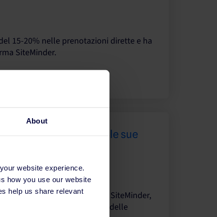
del 15-20% nelle prenotazioni dirette e ha
orma SiteMinder.
About
Volcán ha trasformato le sue
3% con l’aiuto della
 your website experience.
 us how you use our website
s help us share relevant
zione e gestione dei ricavi di SiteMinder,
 con un aumento del fatturato delle