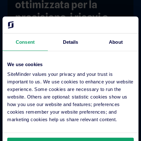
ottimizzata per la
precisione, i ricavi e
l’ospite ideale.
Guarda una demo
Consent
Details
About
We use cookies
SiteMinder values your privacy and your trust is
important to us. We use cookies to enhance your website
experience. Some cookies are necessary to run the
website. Others are optional: statistic cookies show us
how you use our website and features; preferences
cookies remember your website preferences; and
marketing cookies help us share relevant content.