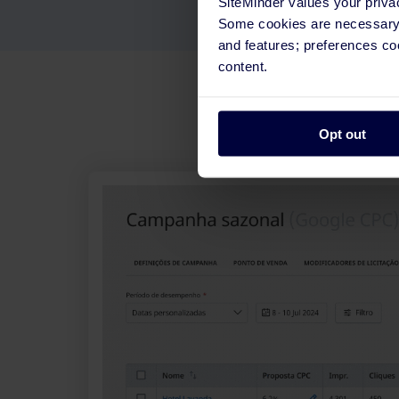
SiteMinder values your priva
Some cookies are necessary t
and features; preferences c
content.
Opt out