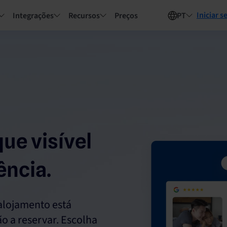
Iniciar s
Integrações
Recursos
Preços
PT
que visível
ência.
 alojamento está
tão a reservar. Escolha