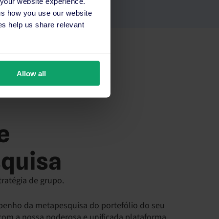
 your website experience.
 us how you use our website
s help us share relevant
Allow all
e
quisa
ratégia de grupo.
penho da metapesquisa do portefólio do seu
com a nossa poderosa e unificada plataforma