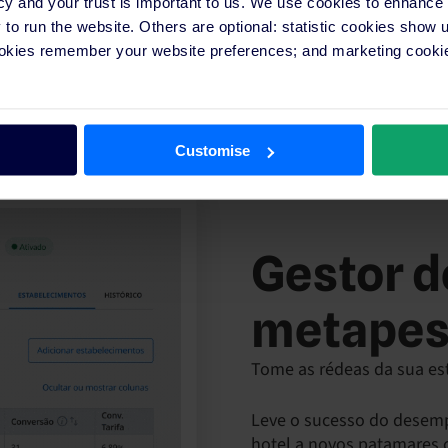
cy and your trust is important to us. We use cookies to enhance
o run the website. Others are optional: statistic cookies show
ookies remember your website preferences; and marketing cookie
Customise
Gestor d
metapes
Tome as rédeas da sua est
Leve o sucesso do desem
hotel a novos patamares 