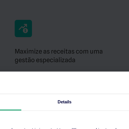
Maximize as receitas com uma
gestão especializada
A nossa equipa trata de tudo – desde
estratégias de licitação até à gestão de
campanhas no Google Hotel Ads, Trivago e
Tripadvisor.
Details