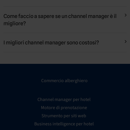
alberghiera, in termini di connessione, funzionalità,
integrazioni, formazione e supporto. Un channel manager di
prima classe non solo ti semplificherà la vita e ti farà
Come faccio a sapere se un channel manager è il
risparmiare tempo, ma aiuterà anche la tua attività a crescere.
migliore?
I migliori channel manager sono costosi?
Commercio alberghiero
Channel manager per hotel
Motore di prenotazione
Strumento per siti web
Business intelligence per hotel