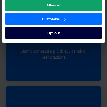
Allow all
Perché SiteMinder è leader del settore
Customise
Opt out
Siamo connessi a più di 450 canali di
prenotazione