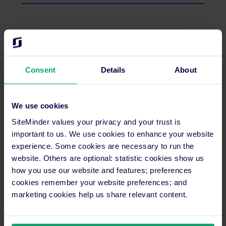
100% di qualità della connessione a Booking.com, il
che significa che nessuna prenotazione o entrata
viene persa o ritardata
Consent
Details
About
We use cookies
Supporto 24 ore su 24, 7 giorni su 7, con 4 casi su 5
SiteMinder values your privacy and your trust is
risolti nella prima conversazione
important to us. We use cookies to enhance your website
experience. Some cookies are necessary to run the
website. Others are optional: statistic cookies show us
how you use our website and features; preferences
cookies remember your website preferences; and
Inizia la prova gratuita
marketing cookies help us share relevant content.