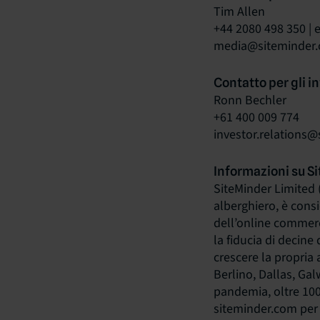
Tim Allen
+44 2080 498 350 | e
media@siteminder
Contatto per gli in
Ronn Bechler
+61 400 009 774
investor.relations
Informazioni su S
SiteMinder Limited (
alberghiero, è consid
dell’online commerc
la fiducia di decine 
crescere la propria 
Berlino, Dallas, Gal
pandemia, oltre 100 
siteminder.com per 