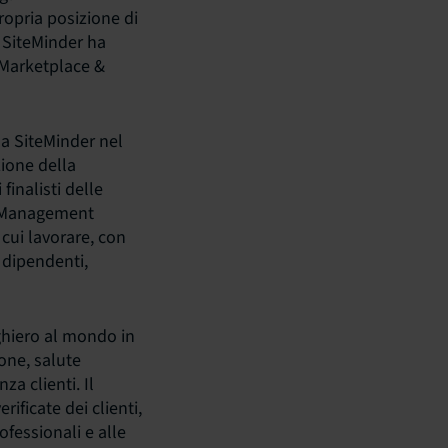
ropria posizione di
 SiteMinder ha
t Marketplace &
 da SiteMinder nel
zione della
finalisti delle
el Management
 cui lavorare, con
i dipendenti,
ghiero al mondo in
ione, salute
za clienti. Il
ificate dei clienti,
ofessionali e alle