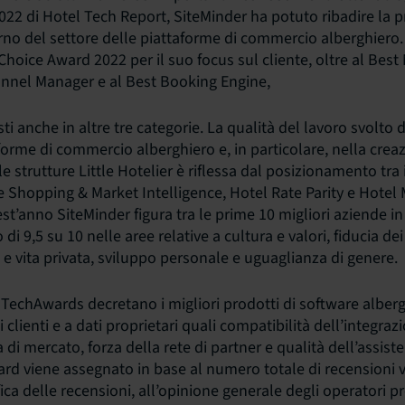
2 di Hotel Tech Report, SiteMinder ha potuto ribadire la p
rno del settore delle piattaforme di commercio alberghiero.
 Choice Award 2022 per il suo focus sul cliente, oltre al Bes
annel Manager e al Best Booking Engine,
isti anche in altre tre categorie. La qualità del lavoro svolto
forme di commercio alberghiero e, in particolare, nella crea
 strutture Little Hotelier è riflessa dal posizionamento tra i 
e Shopping & Market Intelligence, Hotel Rate Parity e Hot
st’anno SiteMinder figura tra le prime 10 migliori aziende in
i 9,5 su 10 nelle aree relative a cultura e valori, fiducia de
o e vita privata, sviluppo personale e uguaglianza di genere.
lTechAwards decretano i migliori prodotti di software alber
 clienti e a dati proprietari quali compatibilità dell’integraz
di mercato, forza della rete di partner e qualità dell’assisten
d viene assegnato in base al numero totale di recensioni ver
ica delle recensioni, all’opinione generale degli operatori pr