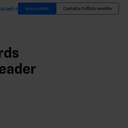
Accedi
Inizia subito
Contatta l'ufficio vendite
o
rds
leader