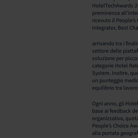
HotelTechAwards 202
preminenza all’inte
ricevuto il People’s
Integrator, Best Ch
arrivando tra i final
settore delle piatta
soluzione per piccole
categorie Hotel Rat
System. Inoltre, que
un punteggio medio d
equilibrio tra lavor
Ogni anno, gli Hote
base ai feedback dei
organizzativa, quota 
People’s Choice Awar
alla portata geograf