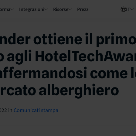
forma
Integrazioni
Risorse
Prezzi
IT
nder ottiene il prim
 agli HotelTechAwa
affermandosi come 
rcato alberghiero
022
in
Comunicati stampa