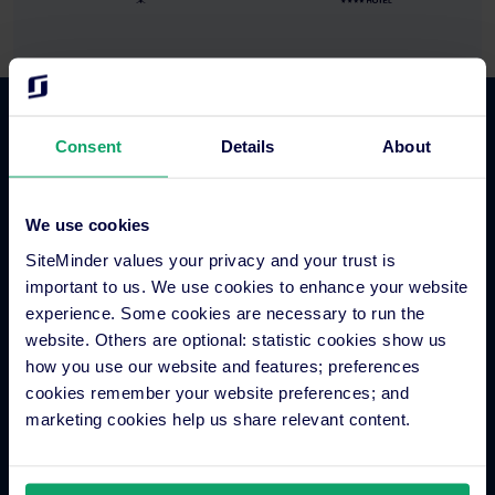
Fonctionnalités
Consent
Details
About
Gestionnaire de canaux pour hôtels
We use cookies
Moteur de réservation en ligne
SiteMinder values your privacy and your trust is
Outil de veille concurrentielle pour hôtels
important to us. We use cookies to enhance your website
Métamoteurs hôteliers
experience. Some cookies are necessary to run the
Traitement des paiements hôteliers
website. Others are optional: statistic cookies show us
how you use our website and features; preferences
Engagement client
cookies remember your website preferences; and
Groupes hôteliers
marketing cookies help us share relevant content.
Système de distribution globale (GDS)
Boutique d’applications hôtelières