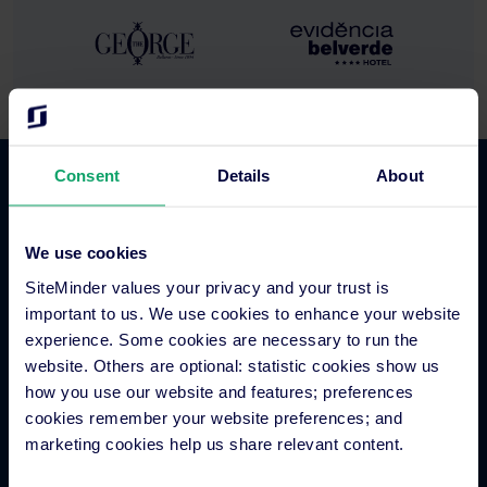
Consent
Details
About
Comércio hoteleiro
We use cookies
Gestor de canais para hotéis
SiteMinder values your privacy and your trust is
Sistema de reservas hoteleiras
important to us. We use cookies to enhance your website
Inteligência empresarial hoteleira
experience. Some cookies are necessary to run the
Metapesquisa para hotéis
website. Others are optional: statistic cookies show us
how you use our website and features; preferences
Processamento de pagamentos hoteleiros
cookies remember your website preferences; and
Fidelização dos hóspedes
marketing cookies help us share relevant content.
Grupos hoteleiros
Sistema de distribuição global (GDS)