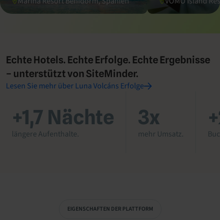
Marina Resort Benidorm, Spanien
VOMO Island Reso
Echte Hotels. Echte Erfolge. Echte Ergebnisse
– unterstützt von SiteMinder.
Lesen Sie mehr über Luna Volcáns Erfolge
+1,7 Nächte
3x
längere Aufenthalte.
mehr Umsatz.
Buc
EIGENSCHAFTEN DER PLATTFORM