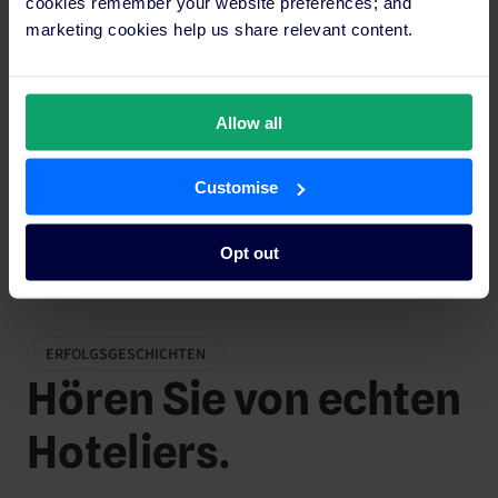
cookies remember your website preferences; and
Sprache.
marketing cookies help us share relevant content.
SICHERHEIT
Allow all
PCI-zertifiziert
und DSGVO-konform
Customise
Opt out
ERFOLGSGESCHICHTEN
Hören Sie von echten
Hoteliers.