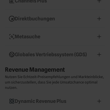
Channels Plus
Buchungskanäle.
Expandieren Sie in neue Märkte mit einfachem
Zugang zu spezialisierten Buchungspartnern.
Direktbuchungen
Konvertieren Sie mehr Gäste mit einem
provisionsfreien Buchungssystem.
Metasuche
Steigern Sie Ihre Sichtbarkeit auf Google, Trivago
und Tripadvisor mit optimierten Einträgen.
Globales Vertriebssystem (GDS)
Erreichen Sie hochwertige Geschäftsreisende und
Revenue Management
steigern Sie Ihre Belegung unter der Woche.
Nutzen Sie Echtzeit-Preisempfehlungen und Markteinblicke,
um sicherzustellen, dass Sie jede Umsatzchance optimal
nutzen.
Dynamic Revenue Plus