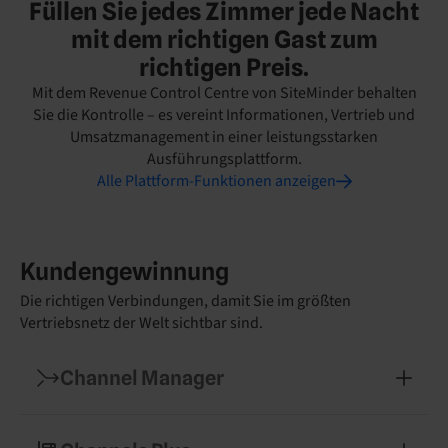
Füllen Sie jedes Zimmer jede Nacht
mit dem richtigen Gast zum
richtigen Preis.
Mit dem Revenue Control Centre von SiteMinder behalten
Sie die Kontrolle – es vereint Informationen, Vertrieb und
Umsatzmanagement in einer leistungsstarken
Ausführungsplattform.
Alle Plattform-Funktionen anzeigen
Kundengewinnung
Die richtigen Verbindungen, damit Sie im größten
Vertriebsnetz der Welt sichtbar sind.
Channel Manager
Synchronisieren Sie sofort Ihre Preise und
Verfügbarkeiten über 450+ globale