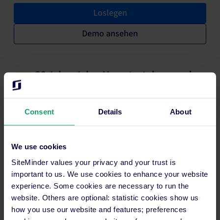
Loslegen
Demo ansehen
20 Jahre Jahre Umsatzsteigerung im
Hotelbereich.
Consent
Details
About
Über 53.000 Hotels vertrauen
SiteMinder.
We use cookies
SiteMinder values your privacy and your trust is
Innerhalb von Tagen betriebsbereit –
important to us. We use cookies to enhance your website
nicht Monaten.
experience. Some cookies are necessary to run the
website. Others are optional: statistic cookies show us
Support rund um die Uhr in Ihrer
how you use our website and features; preferences