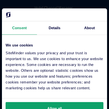
Hotel Channel Manager
Hotel Metasuche
Globales Distributionssystem
Consent
Gäste-Engagement
Details
About
Buchungssystem für Hotels
Hotel Webseitengestalter
We use cookies
Zahlungsverarbeitung für Hotels
SiteMinder values your privacy and your trust is
Mobile App für unterwegs
important to us. We use cookies to enhance your website
Business Insights für Hotels
experience. Some cookies are necessary to run the
Multi-Property
website. Others are optional: statistic cookies show us
Hotel App Store
how you use our website and features; preferences
cookies remember your website preferences; and
marketing cookies help us share relevant content.
Integration Partner-Anwendung
Allow all