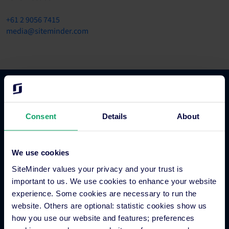
+61 2 9056 7415
media@siteminder.com
Hotel Commerce
Consent
Details
About
Hotel Channel Manager
Hotel Metasuche
We use cookies
Globales Distributionssystem
SiteMinder values your privacy and your trust is
Gäste-Engagement
important to us. We use cookies to enhance your website
Buchungssystem für Hotels
experience. Some cookies are necessary to run the
Hotel Webseitengestalter
website. Others are optional: statistic cookies show us
Zahlungsverarbeitung für Hotels
how you use our website and features; preferences