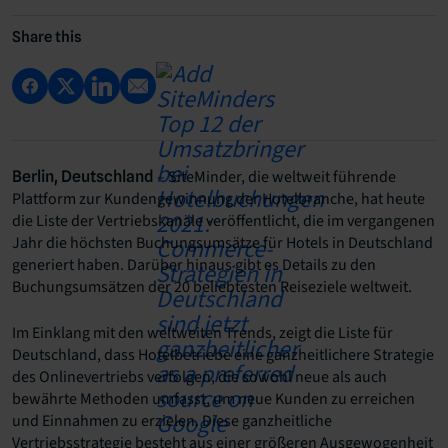
Share this
– SiteMinder, die weltweit führende
Berlin, Deutschland
Plattform zur Kundengewinnung der Hotelbranche, hat heute
die Liste der Vertriebskanäle veröffentlicht, die im vergangenen
Jahr die höchsten Buchungsumsätze für Hotels in Deutschland
generiert haben. Darüber hinaus gibt es Details zu den
Buchungsumsätzen der 20 beliebtesten Reiseziele weltweit.
Im Einklang mit den weltweiten Trends, zeigt die Liste für
Deutschland, dass Hotelbetriebe eine ganzheitlichere Strategie
des Onlinevertriebs verfolgen, die sowohl neue als auch
bewährte Methoden umfasst, um neue Kunden zu erreichen
und Einnahmen zu erzielen. Diese ganzheitliche
Vertriebsstrategie besteht aus einer größeren Ausgewogenheit