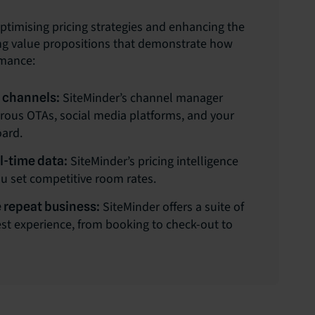
optimising pricing strategies and enhancing the
ing value propositions that demonstrate how
rmance:
SiteMinder’s channel manager
e channels:
erous OTAs, social media platforms, and your
oard.
SiteMinder’s pricing intelligence
l-time data:
ou set competitive room rates.
SiteMinder offers a suite of
 repeat business:
est experience, from booking to check-out to