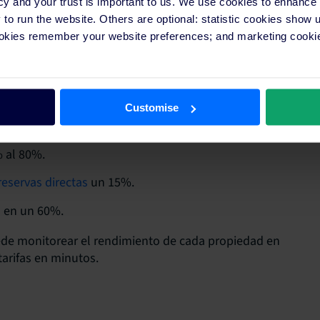
cy and your trust is important to us. We use cookies to enhance
o run the website. Others are optional: statistic cookies show
ookies remember your website preferences; and marketing cookie
Customise
 al 80%.
eservas directas
un 15%.
o en un 60%.
ede monitorear el rendimiento de cada propiedad en
tarifas en minutos.