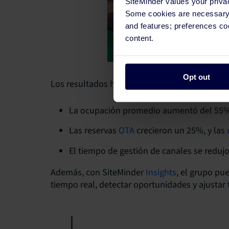
SiteMinder values your priva
Some cookies are necessary t
and features; preferences c
content.
Opt out
Los resultados hablan por sí solos:
La ocupación promedio aumentó del 55%
Las reservas
OTA
crecieron un 25%, y las
r
El tiempo de gestión de canales se reduj
Además, con SiteMinder
Insights
, el grupo pu
tiempo real, detectar oportunidades y ajustar 