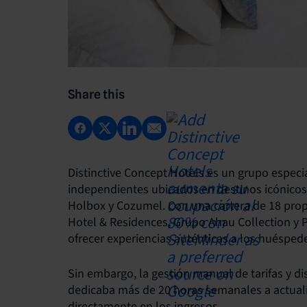
Share this
Distinctive Concept Hotels es un grupo especia
independientes ubicados en destinos icónico
Holbox y Cozumel. Con una cartera de 18 prop
Hotel & Residences, Grupo Ahau Collection y P
ofrecer experiencias auténticas a los huésped
Sin embargo, la gestión manual de tarifas y d
dedicaba más de 20 horas semanales a actuali
directamente en los ingresos.