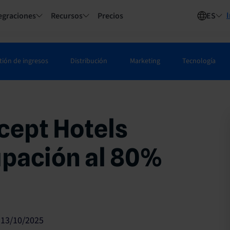
I
egraciones
Recursos
Precios
ES
tión de ingresos
Distribución
Marketing
Tecnología
cept Hotels
pación al 80%
13/10/2025