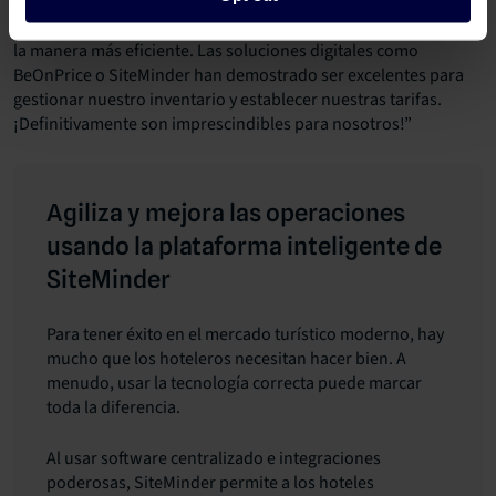
que aprovechar cualquier herramienta que pueda ayudarnos a
agilizar nuestras tareas diarias y operar nuestros negocios de
la manera más eficiente. Las soluciones digitales como
BeOnPrice o SiteMinder han demostrado ser excelentes para
gestionar nuestro inventario y establecer nuestras tarifas.
¡Definitivamente son imprescindibles para nosotros!”
Agiliza y mejora las operaciones
usando la plataforma inteligente de
SiteMinder
Para tener éxito en el mercado turístico moderno, hay
mucho que los hoteleros necesitan hacer bien. A
menudo, usar la tecnología correcta puede marcar
toda la diferencia.
Al usar software centralizado e integraciones
poderosas, SiteMinder permite a los hoteles