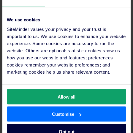
poseer las relaciones con los huéspedes, que son cruciales
para crear estrategias eficientes de revenue management. A
pesar de la amplia oferta hotelera de Barcelona y las luchas
We use cookies
actuales de la industria turística, los resultados de Via Augusta
hablan por sí mismos:
SiteMinder values your privacy and your trust is
important to us. We use cookies to enhance your website
experience. Some cookies are necessary to run the
website. Others are optional: statistic cookies show us
“Es difícil dar un número fijo de cuánto han
how you use our website and features; preferences
aumentado las reservas directas en un
cookies remember your website preferences; and
período tan complejo, pero puedo
marketing cookies help us share relevant content.
confirmar que hemos visto un crecimiento
del 20% en los últimos dos años durante las
semanas y meses en que el hotel ha estado
abierto”.
Allow all
Customise
Alba tiene consejos claros para aquellos que planean
implementar esta tecnología en sus propiedades: “Tenemos
Opt out