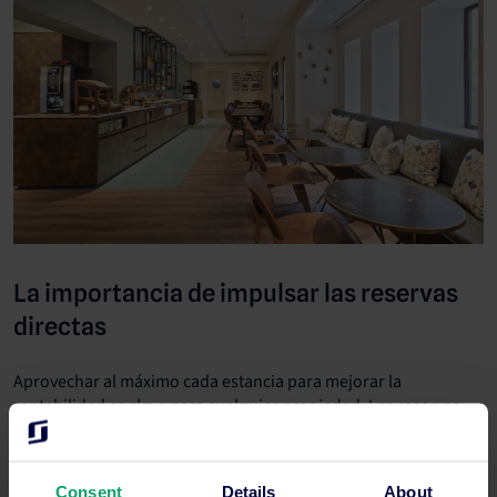
La importancia de impulsar las reservas
directas
Aprovechar al máximo cada estancia para mejorar la
rentabilidad es clave para cualquier propiedad. Las reservas
directas son una excelente manera de reducir la dependencia
de canales de distribución de terceros y mantener las
comisiones bajo control. También permiten a los hoteles
Consent
Details
About