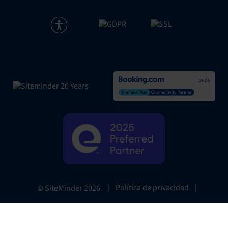
|
Política de privacidad
|
© SiteMinder
2026
Website Terms
|
Preferencias