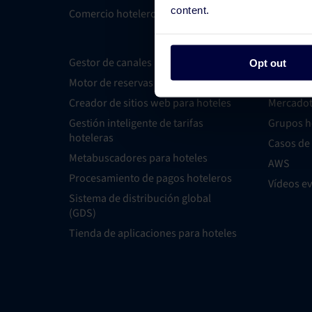
content.
Comercio hotelero
Recursos
Gestor de canales para hoteles
Distribuc
Opt out
Motor de reservas para hoteles
Tecnolog
Creador de sitios web para hoteles
Mercadot
Gestión inteligente de tarifas
Grupos h
hoteleras
Casos de 
Metabuscadores para hoteles
AWS
Procesamiento de pagos hoteleros
Vídeos e
Sistema de distribución global
(GDS)
Tienda de aplicaciones para hoteles