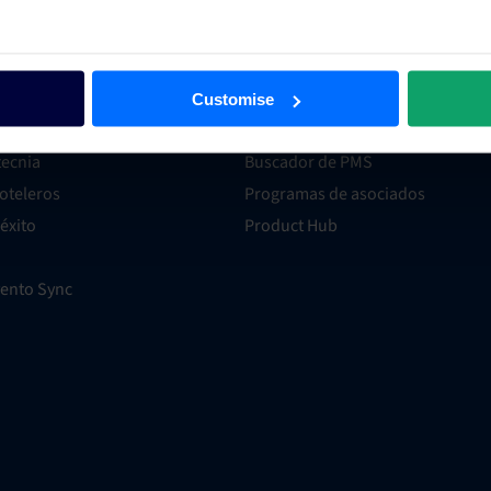
Integraciones
ión
Aplicación de asociados integrad
Customise
ía
Encuentra a un experto
ecnia
Buscador de PMS
oteleros
Programas de asociados
éxito
Product Hub
vento Sync