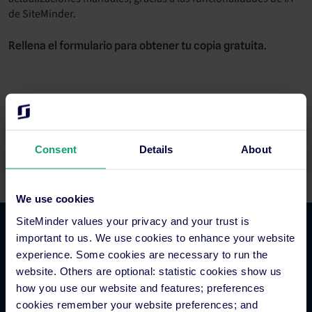
de SiteMinder.
Rellena el formulario para obtener tu copia gratuita.
Rellena el formulario para obtener tu copia
gratuita
Consent
Details
About
We use cookies
SiteMinder values your privacy and your trust is
important to us. We use cookies to enhance your website
Comercio hotelero
experience. Some cookies are necessary to run the
website. Others are optional: statistic cookies show us
Gestor de canales para hoteles
how you use our website and features; preferences
cookies remember your website preferences; and
Motor de reservas para hoteles