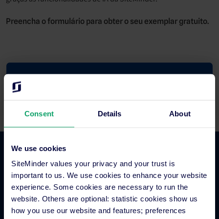
Preencha o formulário para obter o seu exemplar gratuito.
Preencha o formulário para obter o seu exemplar
gratuito
Consent
Details
About
We use cookies
Comércio hoteleiro
SiteMinder values your privacy and your trust is
important to us. We use cookies to enhance your website
experience. Some cookies are necessary to run the
Gestor de canais para hotéis
website. Others are optional: statistic cookies show us
Sistema de reservas hoteleiras
how you use our website and features; preferences
Inteligência empresarial hoteleira