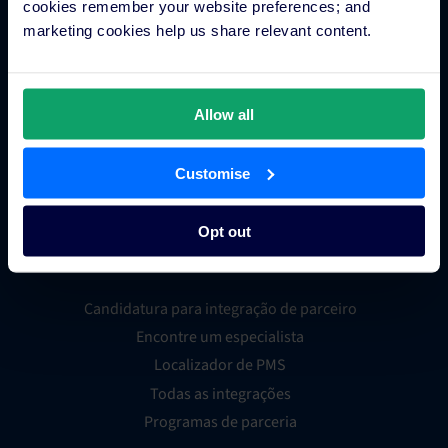
cookies remember your website preferences; and
Metapesquisa para hotéis
marketing cookies help us share relevant content.
Processamento de pagamentos hoteleiros
Fidelização dos hóspedes
Grupos hoteleiros
Allow all
Sistema de distribuição global (GDS)
Loja de apps para hotéis
Customise
Opt out
Integrações
Candidatura para integração de parceiro
Encontre um especialista
Localizador de PMS
Todas as integrações
Programas de parceria