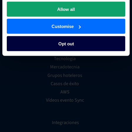
Sistema de distribución global (GDS)
Tienda de aplicaciones para hoteles
Allow all
Customise
Recursos
Opt out
Distribución
Tecnología
Mercadotecnia
Grupos hoteleros
Casos de éxito
AWS
Vídeos evento Sync
Integraciones