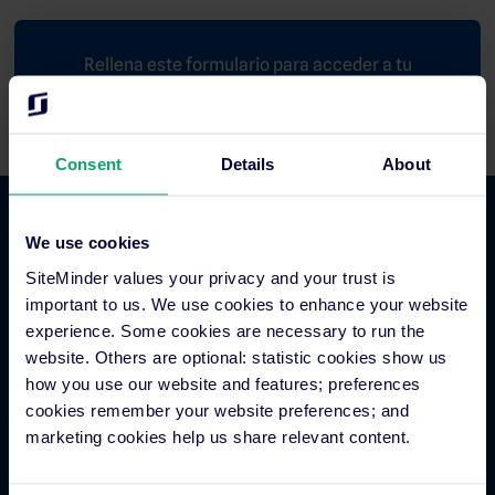
Rellena este formulario para acceder a tu
contenido
Consent
Details
About
Comercio hotelero
We use cookies
SiteMinder values your privacy and your trust is
important to us. We use cookies to enhance your website
Gestor de canales para hoteles
experience. Some cookies are necessary to run the
Motor de reservas para hoteles
website. Others are optional: statistic cookies show us
Creador de sitios web para hoteles
how you use our website and features; preferences
Gestión inteligente de tarifas hoteleras
cookies remember your website preferences; and
Metabuscadores para hoteles
marketing cookies help us share relevant content.
Procesamiento de pagos hoteleros