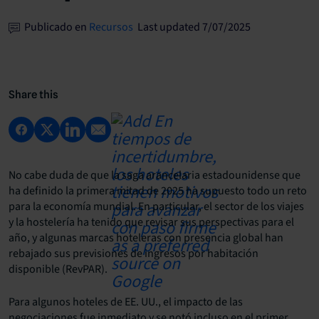
Publicado en
Recursos
Last updated 7/07/2025
Share this
No cabe duda de que la saga arancelaria estadounidense que
ha definido la primera mitad de 2025 ha supuesto todo un reto
para la economía mundial. En particular, el sector de los viajes
y la hostelería ha tenido que revisar sus perspectivas para el
año, y algunas marcas hoteleras con presencia global han
rebajado sus previsiones de ingresos por habitación
disponible (RevPAR).
Para algunos hoteles de EE. UU., el impacto de las
negociaciones fue inmediato y se notó incluso en el primer