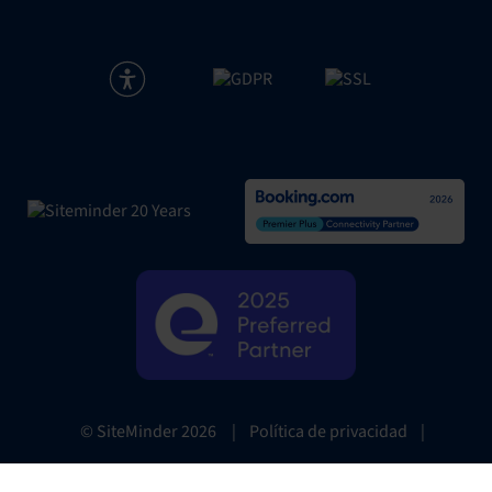
|
Política de privacidad
|
© SiteMinder
2026
Website Terms
|
Preferencias