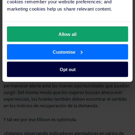
cookies remember your website preferences; and
marketing cookies help us share relevant content.
Esa capacidad de adaptación no ha hecho sino reforzar la
resiliencia del sector en un mercado definido por el cambio
constante.
Allow all
«Creo que la resiliencia está en el ADN del sector hotelero,
junto con la innovación», comparte Morgan. «La innovación
surge de ser un negocio centrado en las personas. Se trata de
Customise
entender las necesidades de la gente y responder a ellas».
Opt out
Sin embargo, en el clima actual, la resiliencia ha adoptado otra
forma. Más allá de la simple recuperación, se trata de
permanecer alerta ante las nuevas oportunidades que puedan
surgir. Del mismo modo que los viajeros buscan ahora vivir
experiencias, los hoteles también deben encontrar el sentido
en los indicios de recuperación de la demanda.
Y tal vez por eso Ellison es optimista.
«Estamos observando indicadores alentadores en varios de